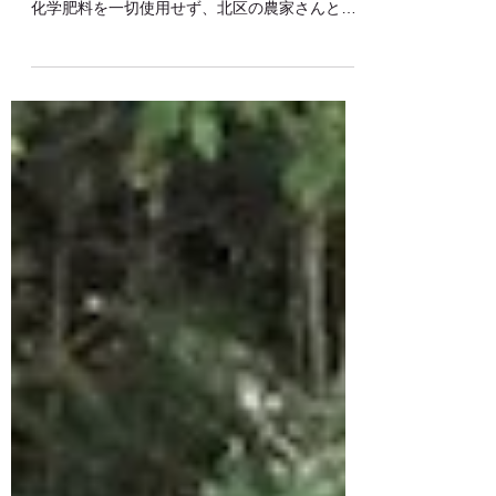
ました！
「弓削牧場のお米」が遂にオンラインショップ
に登場です♪ 弓削牧場では、2021年より農薬や
化学肥料を一切使用せず、北区の農家さんと提
携して有機JAS資材認証取得のバイオガス液肥
のみでお米を育てています。 チーズハウスでは
「弓削牧場のお米」を使用しており、料理研究
家の方やシェ...