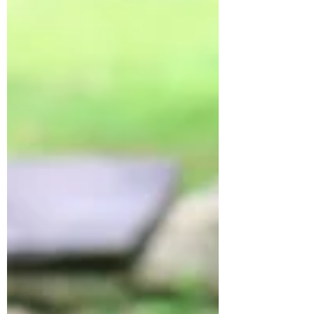
バイオガス液肥の可能
性を追求して・・・③
自家製バイオガス液肥散布機 上の写真は牧草地
や畑に液肥を撒くための専用に、牧場長が自作
した散布機です。お金をかけずに無い知恵を絞
り考えた自信作です。 右手は、酒米・山田錦
や、毎日食べるお米作りへの挑戦をパートナー
の神戸市北区の農家さんのところへ運搬した時
の写真です。...