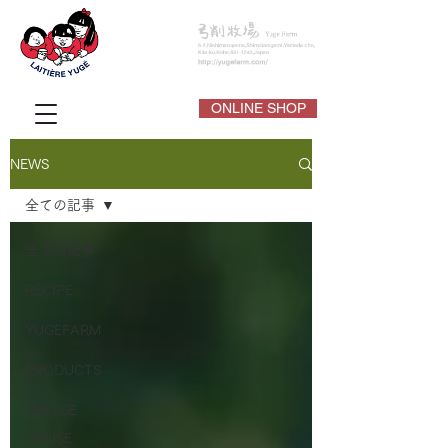
ONLINE SHOP
NEWS
全ての記事
全ての記事
RECIPE
YUGEFARM
PRODUCTS
CHEESE
HOUSE