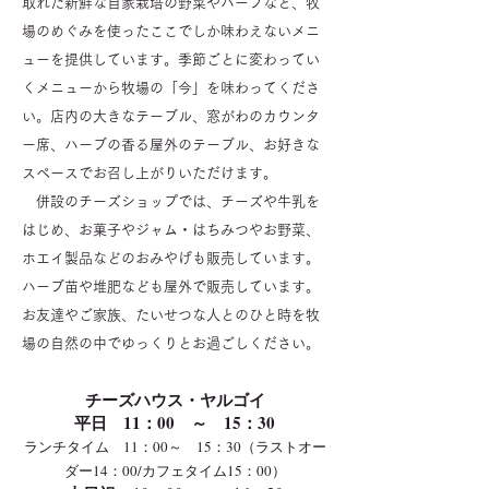
取れた新鮮な自家栽培の野菜やハーブなど、牧
場のめぐみを使ったここでしか味わえないメニ
ューを提供しています。季節ごとに変わってい
くメニューから牧場の「今」を味わってくださ
い。店内の大きなテーブル、窓がわのカウンタ
ー席、ハーブの香る屋外のテーブル、お好きな
スペースでお召し上がりいただけます。
併設のチーズショップでは、チーズや牛乳を
はじめ、お菓子やジャム・はちみつやお野菜、
ホエイ製品などのおみやげも販売しています。
ハーブ苗や堆肥なども屋外で販売しています。
お友達やご家族、たいせつな人とのひと時を牧
場の自然の中でゆっくりとお過ごしください。
チーズハウス・ヤルゴイ
平日 11：00 ～ 15：30
ランチタイム 11：00～ 15
：30（ラストオー
ダー14：00/カフェタイム15：00）