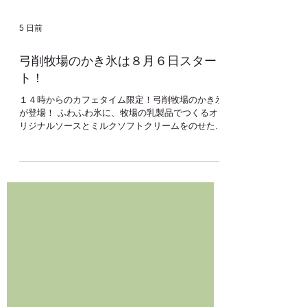
5 日前
弓削牧場のかき氷は８月６日スター
ト！
１４時からのカフェタイム限定！弓削牧場のかき氷
が登場！ ふわふわ氷に、牧場の乳製品でつくるオ
リジナルソースとミルクソフトクリームをのせた、
弓削牧場ならではの“贅沢かき氷”が登場です♪ ◎フ
ロマージュ・フレクリーム＆プラムソース フロマ
ージュ・フレの爽やかな酸味と甘さのクリームに、
熟したプラムでつくったソースをとろ～りとかけ
て。 甘さと酸味のバランスが絶妙な、ちょっと大
人のかき氷です ◎ダブルミルク＆抹茶ソース 低温
殺菌ノンホモ牛乳をじっくりコトコト炊いた自家製
ミルクジャムに奈良の健一自然農園で農薬・肥料を
使用せず栽培された香り高い抹茶でつくるソースの