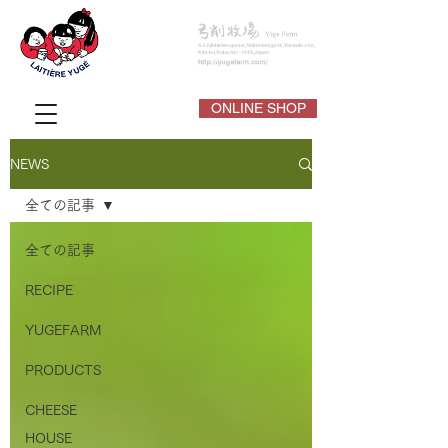
ONLINE SHOP
NEWS
全ての記事
全ての記事
RECIPE
YUGEFARM
PRODUCTS
CHEESE
HOUSE