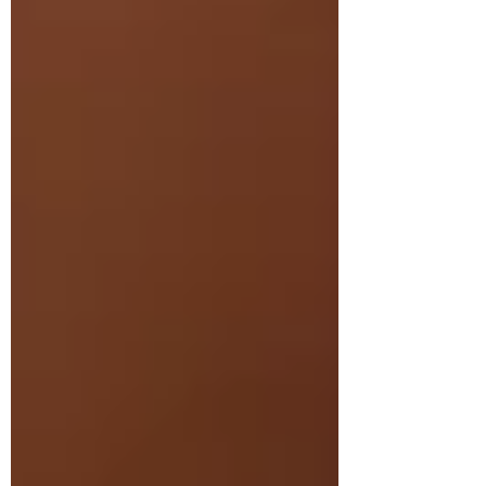
付中です♪数量限定ですのでお早めに！
************************************************************
**********