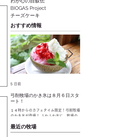
わが心の自叙伝
BIOGAS Project
チーズケーキ
おすすめ情報
5 日前
2025年1月25日
弓削牧場のかき氷は８月６日スタ
冬でもミルクソフトクリー
ート！
し上がり頂けます！
１４時からのカフェタイム限定！弓削牧場
今までは季節限定でしたが、昨年
のかき氷が登場！ ふわふわ氷に、牧場の
食べることができるようになりま
乳製品でつくるオリジナルソースとミルク
あったかいメニューのあとはソフ
最近の牧場
ソフトクリームをのせた、 弓削牧場なら
ムで少しお口直しもオススメ！ レ
ではの“贅沢かき氷”が登場です♪ ◎フロマ
ンではソフトクリームのミニパフ