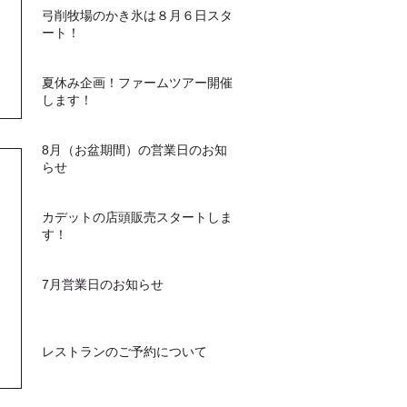
ージュ・フレクリーム＆プラムソース フ
文できます ソフトクリーム単品は
弓削牧場のかき氷は８月６日スタ
ロマージュ・フレの爽やかな酸味と甘さの
もお買い求め頂けます（^^）...
ート！
クリームに、 熟したプラムでつくったソ
ースをとろ～りとかけて。 甘さと酸味の
バランスが絶妙な、ちょっと大人のかき氷
夏休み企画！ファームツアー開催
です ◎ダブルミルク＆抹茶ソース 低温殺
します！
菌ノンホモ牛乳をじっくりコトコト炊いた
自家製ミルクジャムに奈良の健一自然農園
で農薬・肥料を使用せず栽培された香り高
8月（お盆期間）の営業日のお知
い抹茶でつくるソースのほろ苦さが重なり
合うかき氷。 どちらも仕上げに、牧場自
らせ
慢のミルクソフトクリームをトッピング
数量限定ですのでお早めに！
カデットの店頭販売スタートしま
す！
7月営業日のお知らせ
レストランのご予約について