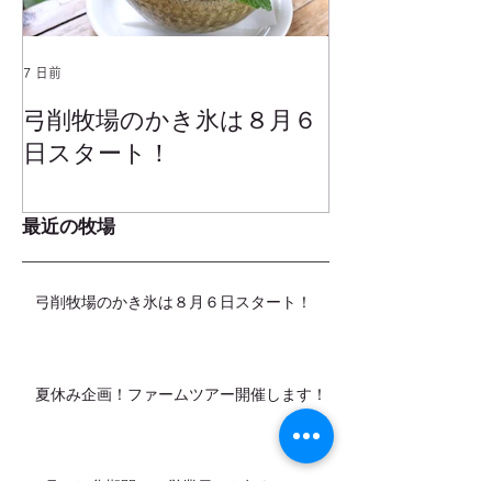
7 日前
2025年1月25日
弓削牧場のかき氷は８月６
冬でもミルク
日スタート！
ムお召し上が
最近の牧場
弓削牧場のかき氷は８月６日スタート！
夏休み企画！ファームツアー開催します！
8月（お盆期間）の営業日のお知らせ