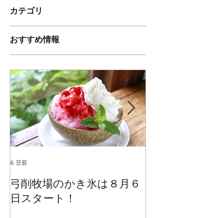
カテゴリ
おすすめ情報
6 日前
2025年1月25日
弓削牧場のかき氷は８月６
冬でもミルク
日スタート！
ムお召し上が