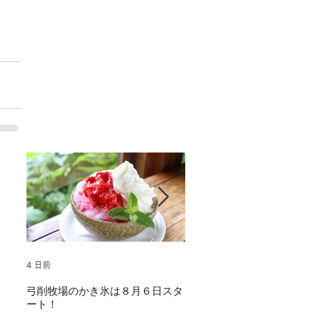
4 日前
2025年1月25日
弓削牧場のかき氷は８月６日スタ
冬でもミルクソフトクリー
ート！
し上がり頂けます！