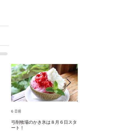
6 日前
2025年1月25日
弓削牧場のかき氷は８月６日スタ
冬でもミルクソフトクリー
ート！
し上がり頂けます！