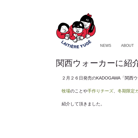
NEWS
ABOUT
関西ウォーカーに紹
２月２６日発売のKADOGAWA「関西
牧場
のことや
手作りチーズ
、
冬期限定
紹介して頂きました。