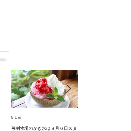
5 日前
2025年1月25日
弓削牧場のかき氷は８月６日スタ
冬でもミルクソフトクリー