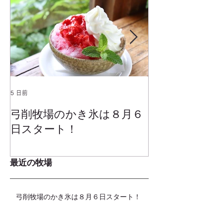
5 日前
2025年1月25日
弓削牧場のかき氷は８月６
冬でもミルク
日スタート！
ムお召し上が
最近の牧場
弓削牧場のかき氷は８月６日スタート！