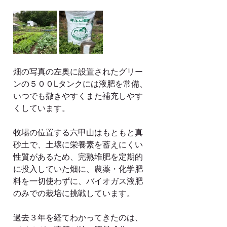
畑の写真の左奥に設置されたグリー
ンの５００Lタンクには液肥を常備、
いつでも撒きやすくまた補充しやす
くしています。
牧場の位置する六甲山はもともと真
砂土で、土壌に栄養素を蓄えにくい
性質があるため、完熟堆肥を定期的
に投入していた畑に、農薬・化学肥
料を一切使わずに、バイオガス液肥
のみでの栽培に挑戦しています。
過去３年を経てわかってきたのは、