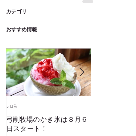
カテゴリ
おすすめ情報
5 日前
2025年1月25日
弓削牧場のかき氷は８月６
冬でもミルク
日スタート！
ムお召し上が