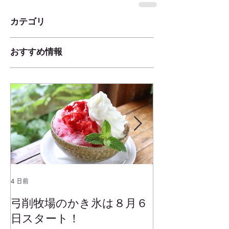
カテゴリ
おすすめ情報
4 日前
2025年1月25日
弓削牧場のかき氷は８月６
冬でもミルク
日スタート！
ムお召し上が