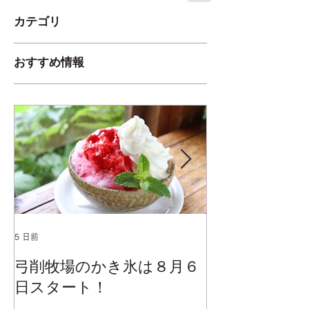
カテゴリ
おすすめ情報
5 日前
2025年1月25日
弓削牧場のかき氷は８月６
冬でもミルク
日スタート！
ムお召し上が