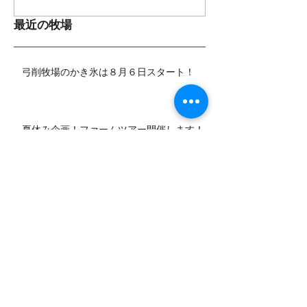
最近の牧場
弓削牧場のかき氷は８月６日スタート！
夏休み企画！ファームツアー開催します！
8月（お盆期間）の営業日のお知らせ
カデットの店頭販売スタートします！
7月営業日のお知らせ