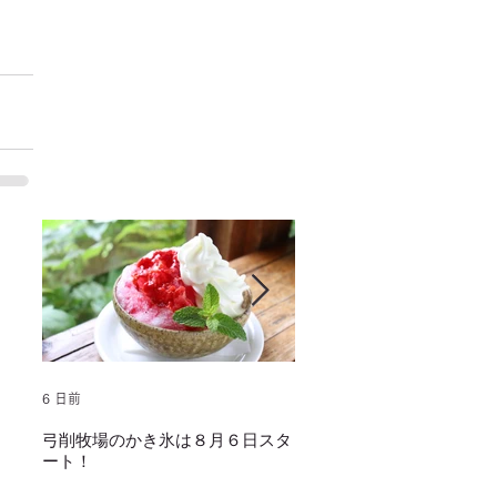
6 日前
2025年1月25日
弓削牧場のかき氷は８月６日スタ
冬でもミルクソフトクリー
ート！
し上がり頂けます！