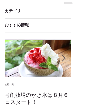
カテゴリ
おすすめ情報
8月2日
2025年1月25日
弓削牧場のかき氷は８月６
冬でもミルク
日スタート！
ムお召し上が