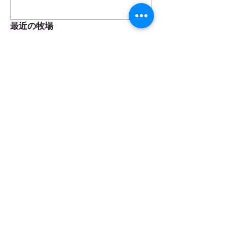
最近の牧場
弓削牧場のかき氷は８月６日スタート！
夏休み企画！ファームツアー開催します！
8月（お盆期間）の営業日のお知らせ
カデットの店頭販売スタートします！