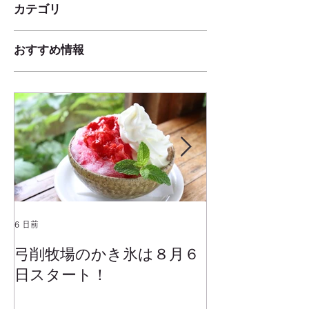
カテゴリ
おすすめ情報
6 日前
2025年1月25日
弓削牧場のかき氷は８月６
冬でもミルク
日スタート！
ムお召し上が