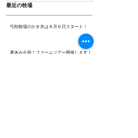
最近の牧場
弓削牧場のかき氷は８月６日スタート！
夏休み企画！ファームツアー開催します！
8月（お盆期間）の営業日のお知らせ
カデットの店頭販売スタートします！
7月営業日のお知らせ