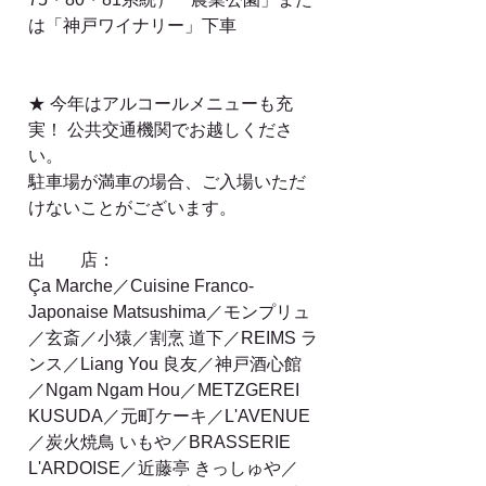
は「神戸ワイナリー」下車
★ 今年はアルコールメニューも充
実！ 公共交通機関でお越しくださ
い。
駐車場が満車の場合、ご入場いただ
けないことがございます。
出　　店：
Ça Marche／Cuisine Franco-
Japonaise Matsushima／モンプリュ
／玄斎／小猿／割烹 道下／REIMS ラ
ンス／Liang You 良友／神戸酒心館
／Ngam Ngam Hou／METZGEREI 
KUSUDA／元町ケーキ／L'AVENUE
／炭火焼鳥 いもや／BRASSERIE 
L'ARDOISE／近藤亭 きっしゅや／