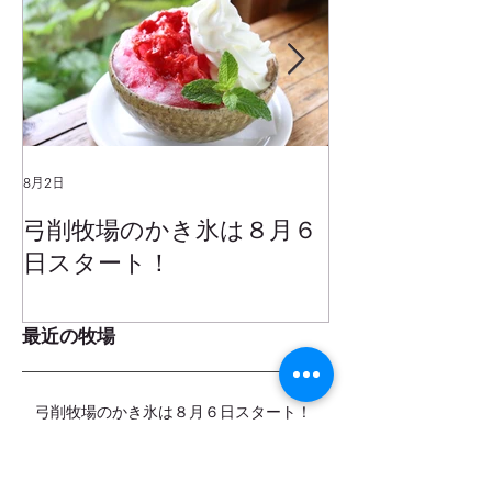
8月2日
2025年1月25日
弓削牧場のかき氷は８月６
冬でもミルク
日スタート！
ムお召し上が
最近の牧場
弓削牧場のかき氷は８月６日スタート！