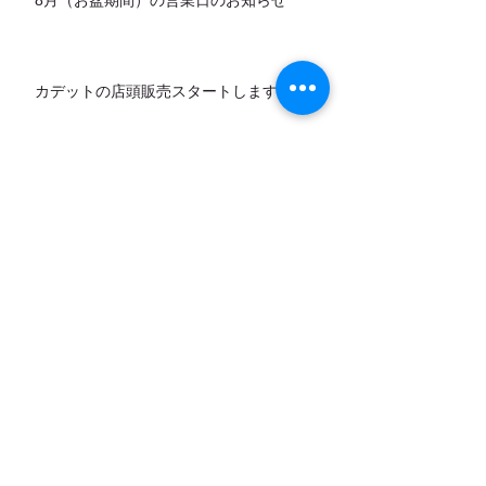
カデットの店頭販売スタートします！
7月営業日のお知らせ
アーカイブ
お問い合わせ
｜
カレンダー
｜
アクセ
ス
弓削牧場ニュースレター配信登録