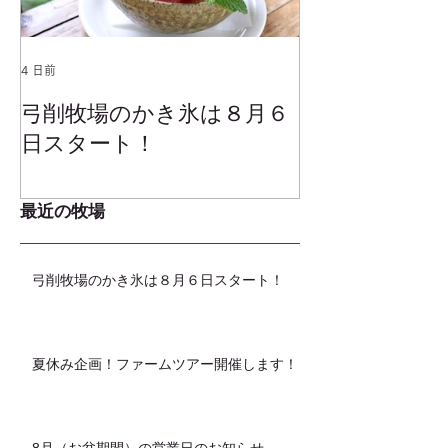
4 日前
2025年1月25日
弓削牧場のかき氷は８月６
冬でもミルク
日スタート！
ムお召し上が
最近の牧場
弓削牧場のかき氷は８月６日スタート！
夏休み企画！ファームツアー開催します！
8月（お盆期間）の営業日のお知らせ