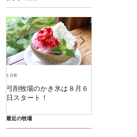
5 日前
2025年1月25日
弓削牧場のかき氷は８月６
冬でもミルク
日スタート！
ムお召し上が
最近の牧場