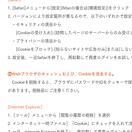
1. [Safari]メニューから[設定](Macの場合は[環境設定])をクリック
2. バージョンにより設定箇所が異なるので、以下のいずれかで設
・セキュリティの項目から
[Cookieの受け入れ]-[訪問したページのサーバーからのみ受け
・プライバシーの項目から
[Cookieをブロック]-[知らないサイトや広告のみ]または[しない
3. 設定後、一旦Safariを終了し、再起動して再度ログインをお試
②Webブラウザのキャッシュおよび、Cookieを消去する
。
Cookieを削除すると、ブラウザにパスワードやIDをクッキー
があります。削除前にご注意ください。
[Internet Explorer］
1.［ツール］メニューから［閲覧の履歴の削除］を選択
2. インターネット一時ファイル］「Cookie」にチェックを入れて[
3. 一旦、Internet Explorerを終了し、再起動して再度ログイン