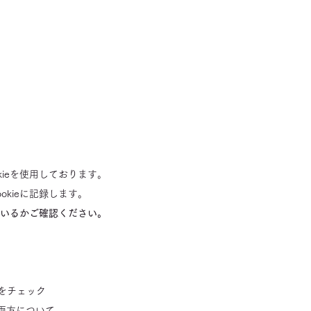
ieを使用しております。
kieに記録します。
ているかご確認ください。
]をチェック
]両方について、