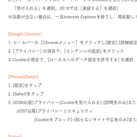
「受け入れる」を選択。(IE10では［承諾する］を選択）
※効果が出ない場合は、一旦Internet Explorerを終了し、再
[Google Chrome］
1. ツールバーの［Chromeメニュー］をクリックし[設定]-[詳細設
2. [プライバシー] の項目で、[コンテンツの設定] をクリック
3. Cookieの項目で、[ローカルへのデータ設定を許可する] を選択
[iPhone](Safari)
1. [設定]をタップ
2. [Safari]をタップ
3. (iOS6以前)プライバシー[Cookieを受け入れる]-[訪問先のみ]ま
(iOS7以降)プライバシーとセキュリティ
[Cookieをブロック]-[知らないサイトや広告のみ]または
[Safari]