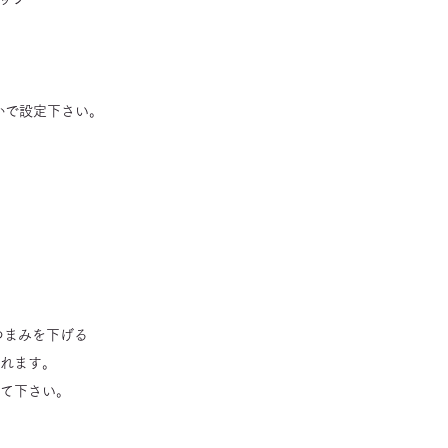
かで設定下さい。
つまみを下げる
られます。
して下さい。
合わせ
｜
カレンダー
｜
アクセス