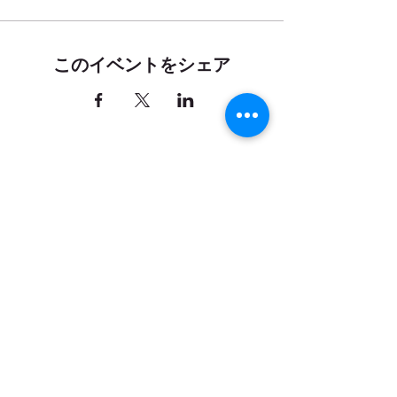
このイベントをシェア
お問い合わせ
｜
カレンダー
｜
アクセ
ス
弓削牧場ニュースレター配信登録
登録
yugefarm
all rights reserved
© 2015