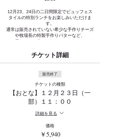
12月23、24日の二日間限定でビュッフェス
タイルの特別ランチをお楽しみいただけま
す。
通常は販売されていない希少な手作りチーズ
や牧場長の特製手作りバターなど、
​この日だけしか食べられないメニューでみな
さまのお越しをお待ちしております。
チケット詳細
お友だち同士や、お子様連れ、おばあちゃ
ん、おじいちゃん、ご家族の皆さんとこだわ
りの手作りメニューを囲んでの特別な一日を
販売終了
お過ごしください。
チケットの種類
​※２３・２４日のランチタイムはビュッフェ
【おとな】１２月２３日（一
のみの営業となります。
部）１１：００
おひとり様 ５９４０円（税込）
詳細を見る
小学生 ３０２４円(税込)／未就学児 １６２
０円(税込)／３歳未満 無料
価格
￥5,940