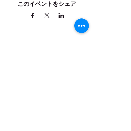
このイベントをシェア
お問い合わせ
｜
カレンダー
｜
アクセ
ス
弓削牧場ニュースレター配信登録
登録
yugefarm
all rights reserved
© 2015
弓削牧場
（ゆげぼくじょう）