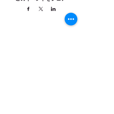
お問い合わせ
｜
カレンダー
｜
アクセ
ス
弓削牧場ニュースレター配信登録
登録
yugefarm
all rights reserved
© 2015
弓削牧場
（ゆげぼくじょう）
651-1243
兵庫県神戸市北区山田町下谷上西