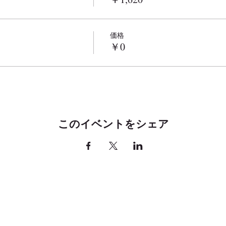
価格
￥0
このイベントをシェア
お問い
町下谷上西丸山5－2
Google map