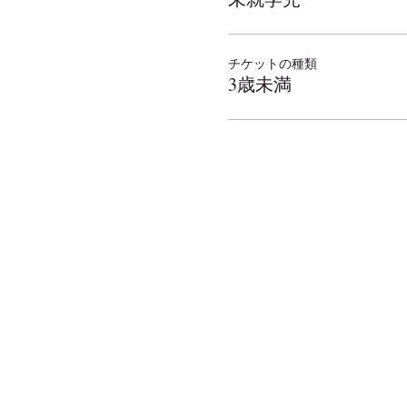
チケットの種類
3歳未満
弓削牧場
（ゆげぼくじょう）
651-1243 兵庫県神戸市北区山田