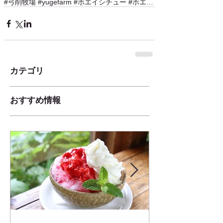
#弓削牧場 #yugefarm #ホエイシチュー #ホエイ #乳清 #チーズ料理 #オリジナルメニュー #神戸市北区 #神戸市北区ランチ #神戸ランチ #農家レストラン #国産チーズ #チーズ #カマンベール #モッツアレラ #サーキュラーキッチ
カテゴリ
おすすめ情報