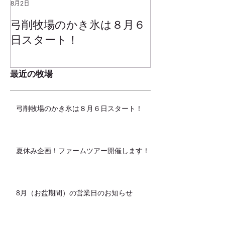
8月2日
2025年1月25日
弓削牧場のかき氷は８月６
冬でもミルク
日スタート！
ムお召し上が
最近の牧場
弓削牧場のかき氷は８月６日スタート！
夏休み企画！ファームツアー開催します！
8月（お盆期間）の営業日のお知らせ