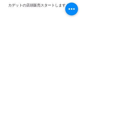
カデットの店頭販売スタートします！
7月営業日のお知らせ
アーカイブ
お問い合わせ
｜
カレンダー
｜
アクセ
ス
弓削牧場ニュースレター配信登録
登録