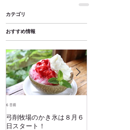
カテゴリ
おすすめ情報
6 日前
2025年1月25日
弓削牧場のかき氷は８月６
冬でもミルク
日スタート！
ムお召し上が