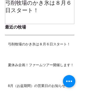
弓削牧場のかき氷は８月６
冬でもミルク
日スタート！
ムお召し上が
最近の牧場
弓削牧場のかき氷は８月６日スタート！
夏休み企画！ファームツアー開催します！
8月（お盆期間）の営業日のお知らせ
カデットの店頭販売スタートします！