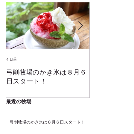
4 日前
2025年1月25日
弓削牧場のかき氷は８月６
冬でもミルク
日スタート！
ムお召し上が
最近の牧場
弓削牧場のかき氷は８月６日スタート！