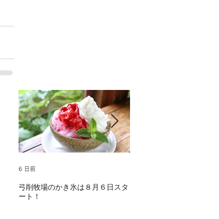
6 日前
2025年1月25日
弓削牧場のかき氷は８月６日スタ
冬でもミルクソフトクリー
ート！
し上がり頂けます！