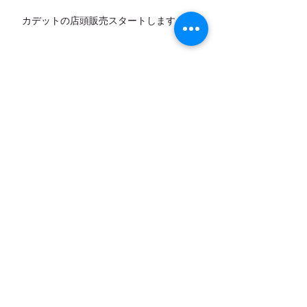
カデットの店頭販売スタートします！
7月営業日のお知らせ
アーカイブ
お問い合わせ
｜
カレンダー
｜
アクセ
ス
弓削牧場ニュースレター配信登録
登録