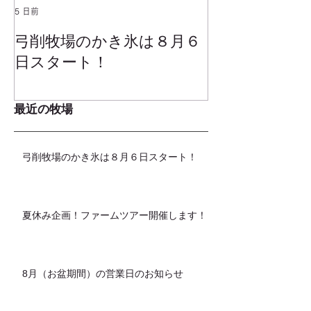
5 日前
2025年1月25日
弓削牧場のかき氷は８月６
冬でもミルク
日スタート！
ムお召し上が
最近の牧場
弓削牧場のかき氷は８月６日スタート！
夏休み企画！ファームツアー開催します！
8月（お盆期間）の営業日のお知らせ