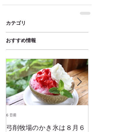
カテゴリ
おすすめ情報
6 日前
2025年1月25日
弓削牧場のかき氷は８月６
冬でもミルク