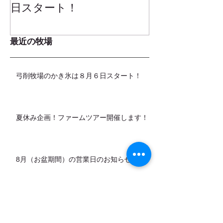
日スタート！
ムお召し上が
最近の牧場
弓削牧場のかき氷は８月６日スタート！
夏休み企画！ファームツアー開催します！
8月（お盆期間）の営業日のお知らせ
カデットの店頭販売スタートします！