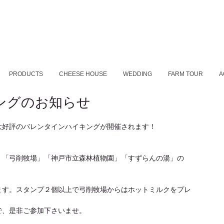
PRODUCTS
CHEESE HOUSE
WEDDING
FARM TOUR
A
ングのお知らせ
年大好評のバレンタインハイキングが開催されます！
」「弓削牧場」「神戸市立森林植物園」「すずらんの湯」の
ます。スタンプ２個以上で弓削牧場からはホットミルクをプレ
で、是非ご参加下さいませ。