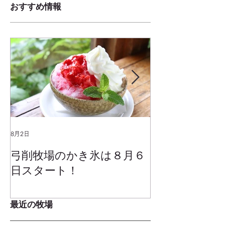
おすすめ情報
8月2日
2025年1月25日
弓削牧場のかき氷は８月６
冬でもミルク
日スタート！
ムお召し上が
最近の牧場