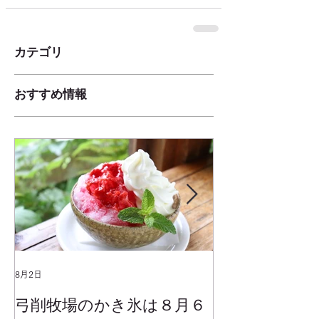
カテゴリ
おすすめ情報
8月2日
2025年1月25日
弓削牧場のかき氷は８月６
冬でもミルク