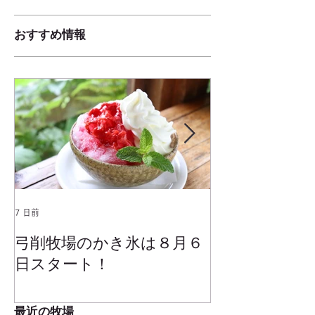
おすすめ情報
7 日前
2025年1月25日
弓削牧場のかき氷は８月６
冬でもミルク
日スタート！
ムお召し上が
最近の牧場