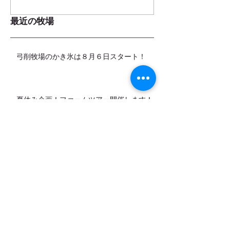
最近の牧場
弓削牧場のかき氷は８月６日スタート！
夏休み企画！ファームツアー開催します！
8月（お盆期間）の営業日のお知らせ
カデットの店頭販売スタートします！
7月営業日のお知らせ