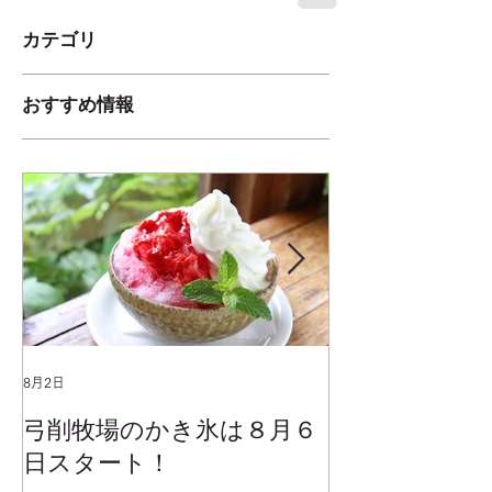
カテゴリ
おすすめ情報
8月2日
2025年1月25日
弓削牧場のかき氷は８月６
冬でもミルク
日スタート！
ムお召し上が