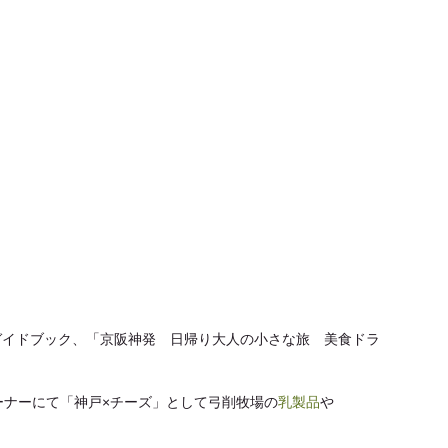
行ガイドブック、「京阪神発　日帰り大人の小さな旅　美食ドラ
ーナーにて「神戸×チーズ」として弓削牧場の
乳製品
や