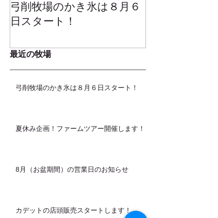
弓削牧場のかき氷は８月６
冬でもミルク
日スタート！
ムお召し上が
最近の牧場
弓削牧場のかき氷は８月６日スタート！
夏休み企画！ファームツアー開催します！
8月（お盆期間）の営業日のお知らせ
カデットの店頭販売スタートします！