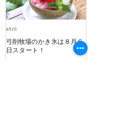
8月2日
2025年1月25日
弓削牧場のかき氷は８月６
冬でもミルク
日スタート！
ムお召し上が
最近の牧場
弓削牧場のかき氷は８月６日スタート！
夏休み企画！ファームツアー開催します！