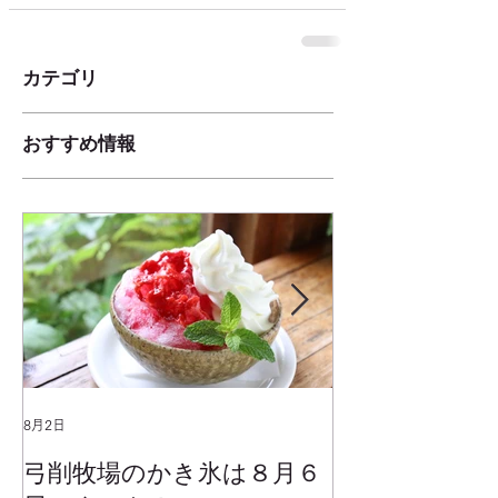
カテゴリ
おすすめ情報
8月2日
2025年1月25日
弓削牧場のかき氷は８月６
冬でもミルク