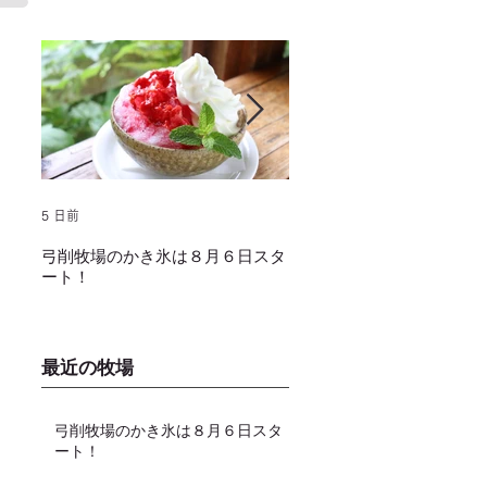
5 日前
2025年1月25日
弓削牧場のかき氷は８月６日スタ
冬でもミルクソフトクリー
ート！
し上がり頂けます！
最近の牧場
弓削牧場のかき氷は８月６日スタ
ート！