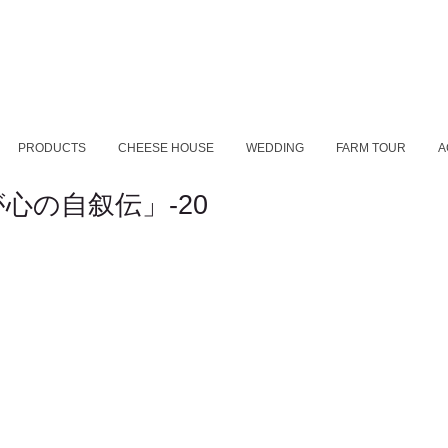
PRODUCTS
CHEESE HOUSE
WEDDING
FARM TOUR
A
心の自叙伝」-20