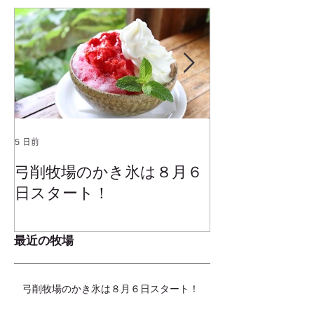
5 日前
2025年1月25日
弓削牧場のかき氷は８月６
冬でもミルク
日スタート！
ムお召し上が
最近の牧場
弓削牧場のかき氷は８月６日スタート！