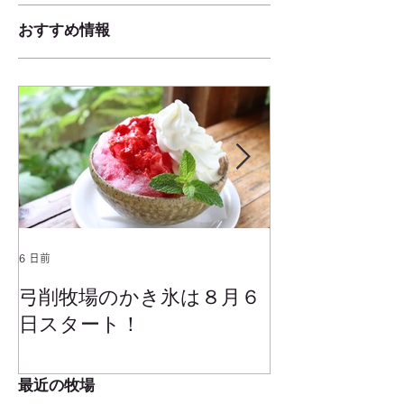
おすすめ情報
6 日前
2025年1月25日
弓削牧場のかき氷は８月６
冬でもミルク
日スタート！
ムお召し上が
最近の牧場