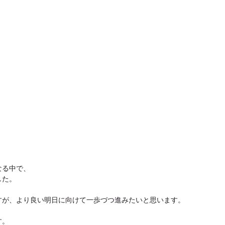
なる中で、
した。
すが、より良い明日に向けて一歩づつ進みたいと思います。
す。