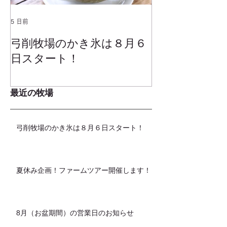
5 日前
2025年1月25日
弓削牧場のかき氷は８月６
冬でもミルク
日スタート！
ムお召し上が
最近の牧場
弓削牧場のかき氷は８月６日スタート！
夏休み企画！ファームツアー開催します！
8月（お盆期間）の営業日のお知らせ