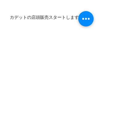
カデットの店頭販売スタートします！
7月営業日のお知らせ
アーカイブ
お問い合わせ
｜
カレンダー
｜
アクセ
ス
弓削牧場ニュースレター配信登録