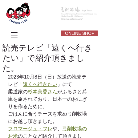
ONLINE SHOP
読売テレビ「遠くへ行き
たい」で紹介頂きまし
た。
2023年10月8日（日）放送の読売テ
レビ「
遠くへ行きたい
」にて
柔道家の
杉本美香さん
がふるさと兵
庫を旅されており、日本一のおにぎ
りを作るために、
ごはんに合うチーズを求め弓削牧場
にお越し頂きました。
フロマージュ・フレ
や、
弓削牧場の
お米
のことなど紹介して頂きまし