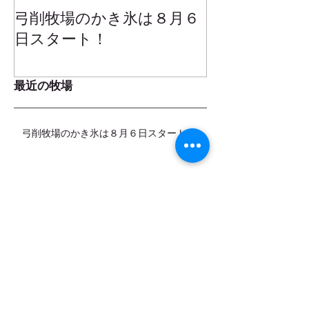
弓削牧場のかき氷は８月６
冬でもミルク
日スタート！
ムお召し上が
最近の牧場
弓削牧場のかき氷は８月６日スタート！
夏休み企画！ファームツアー開催します！
8月（お盆期間）の営業日のお知らせ
カデットの店頭販売スタートします！