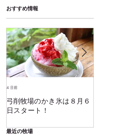
おすすめ情報
4 日前
2025年1月25日
弓削牧場のかき氷は８月６
冬でもミルク
日スタート！
ムお召し上が
最近の牧場