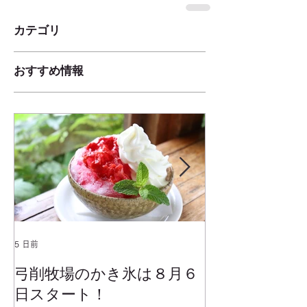
カテゴリ
おすすめ情報
5 日前
2025年1月25日
弓削牧場のかき氷は８月６
冬でもミルク
日スタート！
ムお召し上が